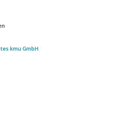
en
ates kmu GmbH