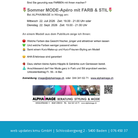
web updates kmu GmbH | Schlossbergweg 2 - 5400 Baden | 076 450 37