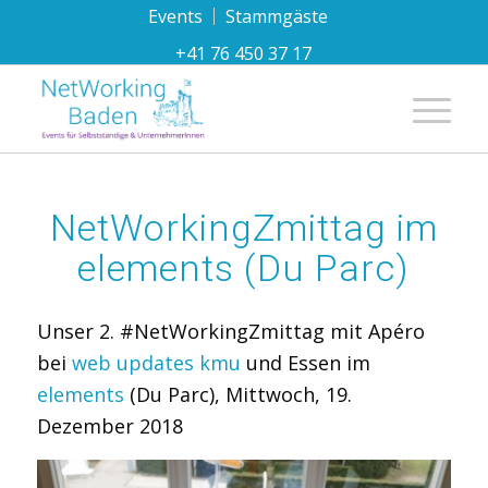
Events
Stammgäste
+41 76 450 37 17
Hauptnavi
NetWorkingZmittag im
elements (Du Parc)
Unser 2. #NetWorkingZmittag mit Apéro
bei
web updates kmu
und Essen im
elements
(Du Parc), Mittwoch, 19.
Dezember 2018