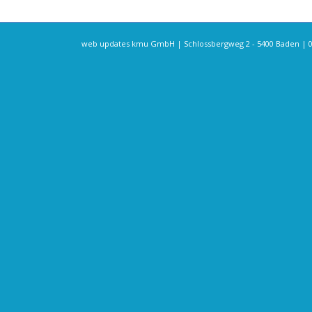
web updates kmu GmbH | Schlossbergweg 2 - 5400 Baden | 076