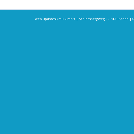
web updates kmu GmbH | Schlossbergweg 2 - 5400 Baden | 076